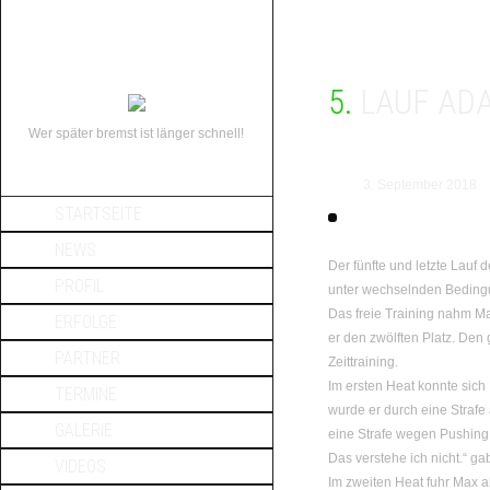
5. LAUF 
Wer später bremst ist länger schnell!
3. September 2018
STARTSEITE
NEWS
Der fünfte und letzte Lauf
PROFIL
unter wechselnden Bedingu
Das freie Training nahm Ma
ERFOLGE
er den zwölften Platz. Den
PARTNER
Zeittraining.
Im ersten Heat konnte sich
TERMINE
wurde er durch eine Strafe
GALERIE
eine Strafe wegen Pushing,
Das verstehe ich nicht.“ ga
VIDEOS
Im zweiten Heat fuhr Max al