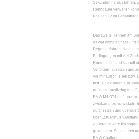
Sekunden heraus fahren, w
Renndauer verwalten konnt
Position 12 im Gesamterge
Das zweite Rennen am Sonn
es war komplett nass und i
Regen gefahren. Nach eine
Bedingungen mit viel Gisch
Runden. Ich fand schnell 
Verfolgern absetzen und z
vor mir aufschließen bzw. a
fast 10 Sekunden aufzuhole
auf dem Lausitzring den G
BMW M4 GT4 einfahren kon
Zweikampf zu verwickeln. I
durchsetzen und überquerte
über 1:30 Minuten Abstand 
Außerdem wäre ich sogar i
gekommen. Somit durch und
BMW Challenge.