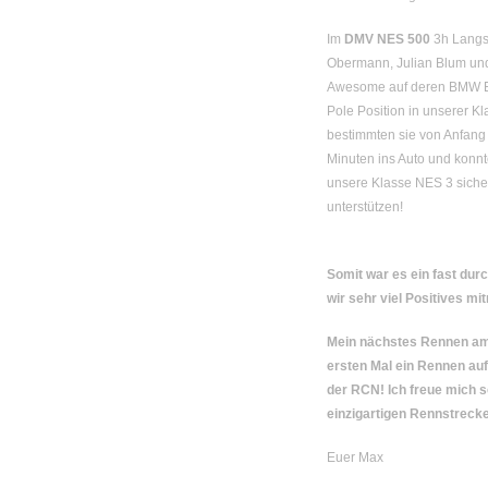
Im
DMV NES 500
3h Langst
Obermann, Julian Blum un
Awesome auf deren BMW E90
Pole Position in unserer 
bestimmten sie von Anfang a
Minuten ins Auto und konnt
unsere Klasse NES 3 sicher
unterstützen!
Somit war es ein fast du
wir sehr viel Positives m
Mein nächstes Rennen am 
ersten Mal ein Rennen auf
der RCN! Ich freue mich s
einzigartigen Rennstrecke
Euer Max