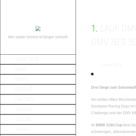
1. LAUF DMV BMW 318TI CUP/ DMV BMW CHALLENGE/
Wer später bremst ist länger schnell!
DMV NES 5
STARTSEITE
5. April 2023
NEWS
PROFIL
Drei Siege zum Saisonauf
ERFOLGE
PARTNER
Am letzten März Wochenend
Goodyear Racing Days im
TERMINE
Challenge und der DMV NE
GALERIE
Im
BMW 318ti Cup
fand da
VIDEOS
schwierigen, abtrocknende