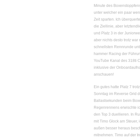
Minute des Boxenstoppfen
unter welcher ein paar we
Zeit sparten. Ich überquer
die Ziellinie, aber letztend
und Platz 3 in der Juniorwe
aber nichts desto trotz war
schnellsten Rennrunde unt
hammer Racing der Führun
YouTube Kanal des 318ti C
inklusive der Onboardaufn
anschauen!
Ein gutes hatte Platz 7 tr
Sonntag im Reverse Grid de
Ballastsekunden beim Boxe
Regenrennens erwischte ic
den Top 3 duellieren. In Run
mit Timo Glock am Steuer,
außen besser heraus besc
mitnehmen. Timo auf der I