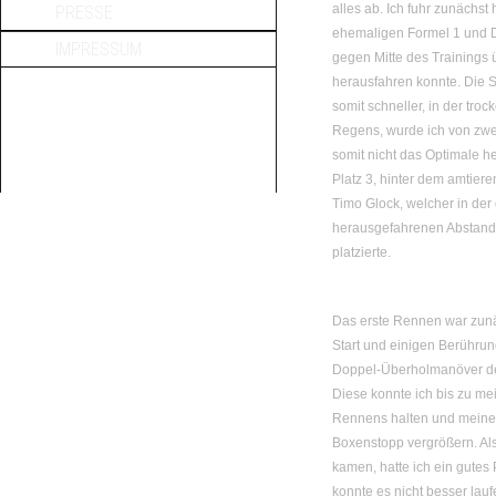
alles ab. Ich fuhr zunächs
PRESSE
ehemaligen Formel 1 und D
IMPRESSUM
gegen Mitte des Trainings 
herausfahren konnte. Die S
somit schneller, in der tro
Regens, wurde ich von zwe
somit nicht das Optimale h
Platz 3, hinter dem amtier
Timo Glock, welcher in de
herausgefahrenen Abstand, 
platzierte.
Das erste Rennen war zunä
Start und einigen Berühru
Doppel-Überholmanöver der
Diese konnte ich bis zu m
Rennens halten und meine
Boxenstopp vergrößern. Al
kamen, hatte ich ein gutes 
konnte es nicht besser lauf