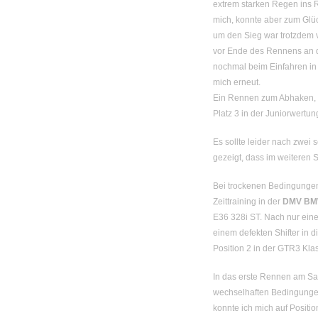
extrem starken Regen ins R
mich, konnte aber zum Glüc
um den Sieg war trotzdem v
vor Ende des Rennens an 
nochmal beim Einfahren in 
mich erneut.
Ein Rennen zum Abhaken, a
Platz 3 in der Juniorwertun
Es sollte leider nach zwei 
gezeigt, dass im weiteren S
Bei trockenen Bedingungen
Zeittraining in der
DMV
BM
E36 328i ST. Nach nur eine
einem defekten Shifter in di
Position 2 in der GTR3 Kla
In das erste Rennen am Sa
wechselhaften Bedingungen
konnte ich mich auf Positi