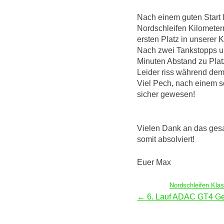
Nach einem guten Start l
Nordschleifen Kilometer
ersten Platz in unserer 
Nach zwei Tankstopps un
Minuten Abstand zu Plat
Leider riss während dem
Viel Pech, nach einem s
sicher gewesen!
Vielen Dank an das gesa
somit absolviert!
Euer Max
Nordschleifen Klas
Beitragsnavigation
←
6. Lauf ADAC GT4 G