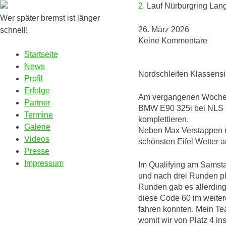
2. Lauf Nürburgring La
Wer später bremst ist länger
26. März 2026
schnell!
Keine Kommentare
Startseite
News
Nordschleifen Klassensi
Profil
Erfolge
Am vergangenen Wochen
Partner
BMW E90 325i bei NLS 2 
Termine
komplettieren.
Galerie
Neben Max Verstappen na
Videos
schönsten Eifel Wetter 
Presse
Impressum
Im Qualifying am Samsta
und nach drei Runden pla
Runden gab es allerdin
diese Code 60 im weiter
fahren konnten. Mein Te
womit wir von Platz 4 i