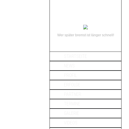
Wer später bremst ist länger schnell!
STARTSEITE
NEWS
PROFIL
ERFOLGE
PARTNER
TERMINE
GALERIE
VIDEOS