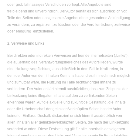
oder grob fahrlässiges Verschulden vorliegt. Alle Angebote sind
freibleibend und unverbindlich. Der Autor behält es sich ausdrücklich vor,
Teile der Seiten oder das gesamte Angebot ohne gesonderte Ankündigung
zu verändern, zu ergänzen, zu löschen oder die Veröffentlichung zeitweise
oder endgültig einzustellen.
2. Verweise und Links
Bei direkten oder indirekten Verweisen auf fremde Internetseiten („Links“),
die außerhalb des Verantwortungsbereiches des Autors liegen, würde
eine Haftungsverpflichtung ausschließlich in dem Fall in Kraft treten, in
dem der Autor von den Inhalten Kenntnis hat und es ihm technisch möglich
und zumutbar wäre, die Nutzung im Falle rechtswidriger Inhalte zu
verhindern. Der Autor erklärt hiermit ausdrücklich, dass zum Zeitpunkt der
Linksetzung keine illegalen Inhalte auf den zu verlinkenden Seiten
erkennbar waren. Auf die aktuelle und zukünftige Gestaltung, die Inhalte
oder die Urheberschaft der gelinkten/verknüpften Seiten hat der Autor
keinerlei Einfluss. Deshalb distanziert er sich hiermit ausdrücklich von
allen Inhalten aller gelinkten/verknüpften Seiten, die nach der Linksetzung
verändert wurden. Diese Feststellung gilt für alle innerhalb des eigenen
Internetangebotes gesetzten Links und Verweise sowie für Fremdeinträge