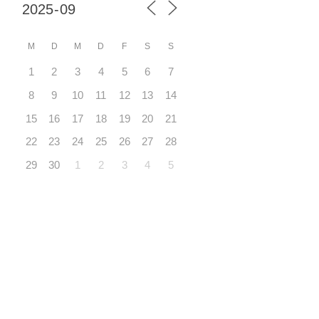
M
D
M
D
F
S
S
1
2
3
4
5
6
7
8
9
10
11
12
13
14
15
16
17
18
19
20
21
22
23
24
25
26
27
28
29
30
1
2
3
4
5