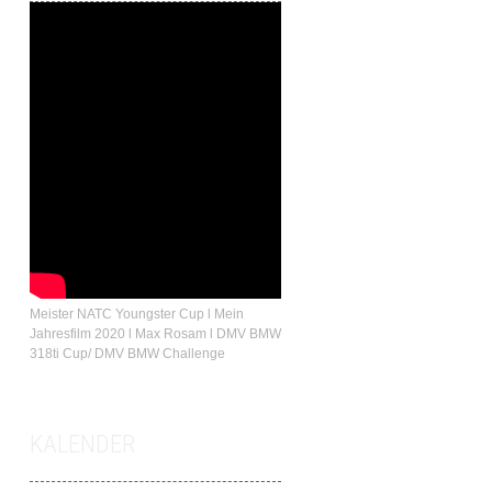
Meister NATC Youngster Cup l Mein
Jahresfilm 2020 l Max Rosam l DMV BMW
318ti Cup/ DMV BMW Challenge
KALENDER