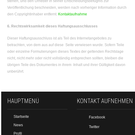
stehen, und den Urheber in seiner Entscheidungsbefugnis zur
Veröffentlichung beschneiden, werden nach vorheriger Information durch
den Copyrightinhaber entfernt.
Kontaktaufnahme
6. Rechtswirksamkeit dieses Haftungsausschlusses
Dieser Haftungsausschluss ist als Teil des Internetangebotes zu
betrachten, von dem aus auf diese Seite verwiesen wurde. Sofern Teile
oder einzelne Formulierungen dieses Textes der geltenden Rechtslage
nicht, nicht mehr oder nicht vollständig entsprechen sollten, bleiben die
übrigen Teile des Dokumentes in ihrem Inhalt und ihrer Gültigkeit davon
unberührt.
HAUPTMENÜ
KONTAKT AUFNEHMEN
Startseite
Facebook
News
Twitter
Profil