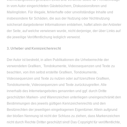
in vom Autor eingerichteten Gästebüchern, Diskussionsforen und
Mailinglisten. Für illegale, fehlerhafte oder unvollständige Inhalte und
insbesondere für Schäden, die aus der Nutzung oder Nichtnutzung
solcherart dargebotener Informationen entstehen, haftet allein der Anbieter
der Seite, auf welche verwiesen wurde, nicht derjenige, der über Links auf
die jeweilige Veröffentlichung lediglich verweist.
3. Urheber und Kennzeichenrecht
Der Autor ist bestrebt, in allen Publikationen die Urheberrechte der
verwendeten Grafiken, Tondokumente, Videosequenzen und Texte zu
beachten, von ihm selbst erstellte Grafiken, Tondokumente,
Videosequenzen und Texte zu nutzen oder auf lizenzfreie Grafiken,
Tondokumente, Videosequenzen und Texte zurückzugreifen. Alle
innerhalb des Internetangebotes genannten und ggf. durch Dritte
geschützten Marken- und Warenzeichen unterliegen uneingeschränkt den
Bestimmungen des jeweils gültigen Kennzeichenrechts und den
Besitzrechten der jeweiligen eingetragenen Eigentümer. Allein aufgrund
der bloßen Nennung ist nicht der Schluss zu ziehen, dass Markenzeichen
nicht durch Rechte Dritter geschützt sind! Das Copyright für veröffentlichte,