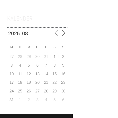
KALENDER
M
D
M
D
F
S
S
27
28
29
30
2
31
1
3
4
5
6
7
8
9
10
11
12
13
14
15
16
17
18
19
20
21
22
23
24
25
26
27
28
29
30
31
1
2
3
4
5
6