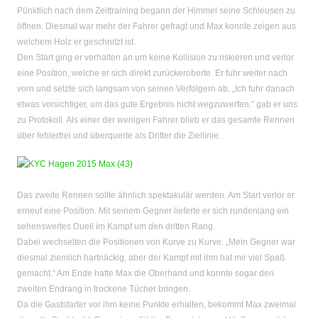
Pünktlich nach dem Zeittraining begann der Himmel seine Schleusen zu
öffnen. Diesmal war mehr der Fahrer gefragt und Max konnte zeigen aus
welchem Holz er geschnitzt ist.
Den Start ging er verhalten an um keine Kollision zu riskieren und verlor
eine Position, welche er sich direkt zurückeroberte. Er fuhr weiter nach
vorn und setzte sich langsam von seinen Verfolgern ab. „Ich fuhr danach
etwas vorsichtiger, um das gute Ergebnis nicht wegzuwerfen.“ gab er uns
zu Protokoll. Als einer der wenigen Fahrer blieb er das gesamte Rennen
über fehlerfrei und überquerte als Dritter die Ziellinie.
Das zweite Rennen sollte ähnlich spektakulär werden. Am Start verlor er
erneut eine Position. Mit seinem Gegner lieferte er sich rundenlang ein
sehenswertes Duell im Kampf um den dritten Rang.
Dabei wechselten die Positionen von Kurve zu Kurve. „Mein Gegner war
diesmal ziemlich hartnäckig, aber der Kampf mit ihm hat mir viel Spaß
gemacht.“ Am Ende hatte Max die Oberhand und konnte sogar den
zweiten Endrang in trockene Tücher bringen.
Da die Gaststarter vor ihm keine Punkte erhalten, bekommt Max zweimal