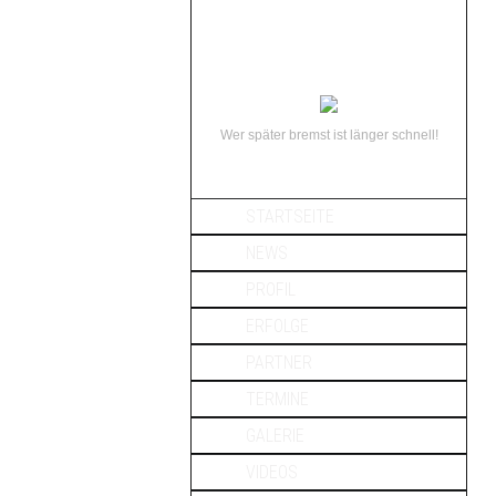
Wer später bremst ist länger schnell!
STARTSEITE
NEWS
PROFIL
ERFOLGE
PARTNER
TERMINE
GALERIE
VIDEOS