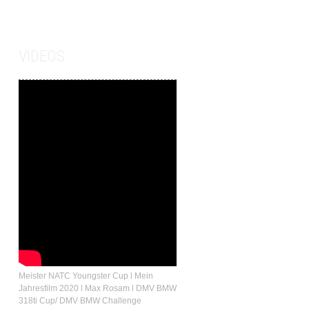
VIDEOS
Meister NATC Youngster Cup l Mein
Jahresfilm 2020 l Max Rosam l DMV BMW
318ti Cup/ DMV BMW Challenge