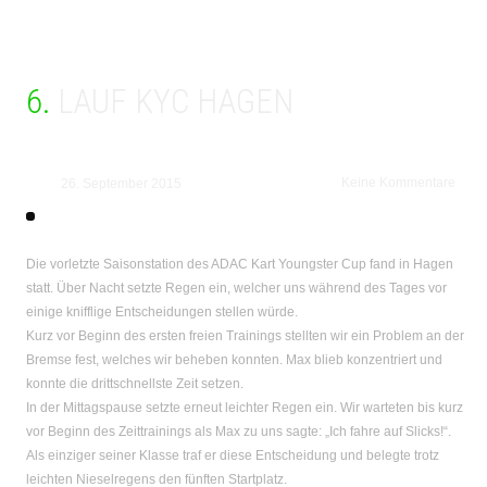
6. LAUF KYC HAGEN
Keine Kommentare
26. September 2015
Die vorletzte Saisonstation des ADAC Kart Youngster Cup fand in Hagen
statt. Über Nacht setzte Regen ein, welcher uns während des Tages vor
einige knifflige Entscheidungen stellen würde.
Kurz vor Beginn des ersten freien Trainings stellten wir ein Problem an der
Bremse fest, welches wir beheben konnten. Max blieb konzentriert und
konnte die drittschnellste Zeit setzen.
In der Mittagspause setzte erneut leichter Regen ein. Wir warteten bis kurz
vor Beginn des Zeittrainings als Max zu uns sagte: „Ich fahre auf Slicks!“.
Als einziger seiner Klasse traf er diese Entscheidung und belegte trotz
leichten Nieselregens den fünften Startplatz.