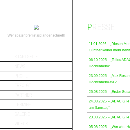
PRESSE
Wer später bremst ist länger schnell!
11.01.2026 – „Diesen Mom
Günther keiner mehr nehm
STARTSEITE
06.10.2025 – „Tolles ADA
NEWS
Hockenheim“
PROFIL
23.09.2025 – „Max Rosam
Hockenheim-WG“
ERFOLGE
25.08.2025 – „Erster Ges
PARTNER
24.08.2025 – „ADAC GT4 
TERMINE
am Samstag“
GALERIE
23.08.2025 – „ADAC GT4 
VIDEOS
05.08.2025 – „Wer wird 