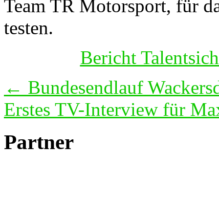
Team TR Motorsport, für das
testen.
Bericht Talents
Beitragsnavigation
←
Bundesendlauf Wackersd
Erstes TV-Interview für M
Partner