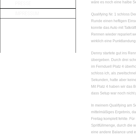
wäre es noch eine halbe S
PRESSE
IMPRESSUM
Qualifying Nr. 1 schloss Den
Runde einen heftigen Einsc
konnte das Auto mit Tatkrä
Rennen wieder repariert we
wirklich eine Punktlandung
Denny startete gut ins Ren
übergeben. Durch drei sch
im Fernduell Platz 4 überho
schloss ich, als zweitschn
Sekunden, hatte aber kei
Mit Platz 4 haben wir das 
dass Setup war noch nicht 
In meinem Qualifying am So
mittelmäßiges Ergebnis, da
Freitag komplett fehlte. Fü
Spritfüllmenge, durch die 
eine andere Balance und e