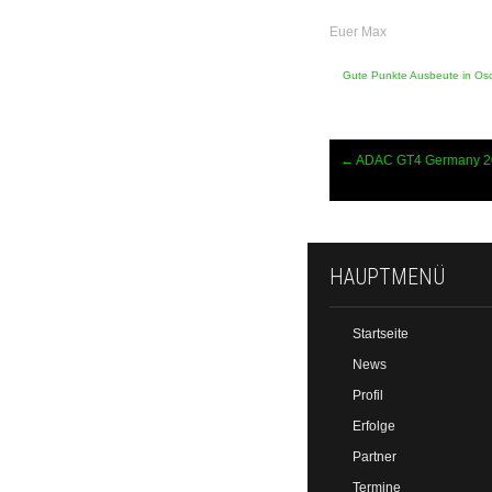
Euer Max
Gute Punkte Ausbeute in Os
Beitragsnavigation
←
ADAC GT4 Germany 2
HAUPTMENÜ
Startseite
News
Profil
Erfolge
Partner
Termine