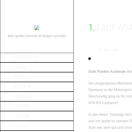
1. LAUF 
Wer später bremst ist länger schnell!
15. Mai 2025
STARTSEITE
NEWS
Gute Punkte Ausbeute in
PROFIL
Am vergangenen Wochenen
ERFOLGE
Germany in der Motorspor
PARTNER
Gleichzeitig ging es für m
GT4 RS Clubsport.
TERMINE
In den freien Trainings lie
GALERIE
und ich setzte im zweiten T
VIDEOS
Auto war sehr gut und ohn