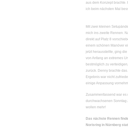
aus dem Konzept brachte. 
ich beim nächsten Mal be
Mit zwei kleinen Setupänd
mich ins zweite Rennen. Na
direkt auf Platz 8 vorschie
einem schönen Manöver ein
jetzt herausstellte, ging d
von Anfang an extremes Unt
bestmöglich zu verteidigen,
zurück. Denny brachte das 
Ergebnis war nicht zufried
einige Anpassung vornehm
Zusammenfassend war es m
durchwachsenen Sonntag zw
wollen mehr!
Das nächste Rennen finde
Norisring in Nürnberg stat