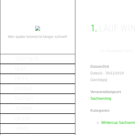
1. LAUF 
Wer später bremst ist länger schnell!
30. November 2019
STARTSEITE
Datum/Zeit
NEWS
Date(s) - 30/11/2019
PROFIL
Ganztägig
ERFOLGE
Veranstaltungsort
PARTNER
Sachsenring
TERMINE
Kategorien
GALERIE
Wintercup Sachsenr
VIDEOS