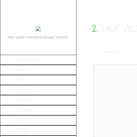
2. LAUF V
Wer später bremst ist länger schnell!
6. Mai 2020
STARTSEITE
NEWS
PROFIL
ERFOLGE
PARTNER
TERMINE
GALERIE
VIDEOS