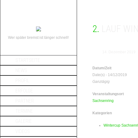
2. LAUF 
Wer später bremst ist länger schnell!
14. Dezember 2019
STARTSEITE
Datum/Zeit
NEWS
Date(s) - 14/12/2019
PROFIL
Ganztägig
ERFOLGE
Veranstaltungsort
PARTNER
Sachsenring
TERMINE
Kategorien
GALERIE
Wintercup Sachsenr
VIDEOS