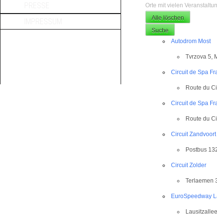
PRESSE
Orte mit vielen Veranstalt
Alle löschen
IMPRESSUM
Suche
Autodrom Most
Tvrzova 5, 
Circuit de Spa F
Route du Ci
Circuit de Spa F
Route du Ci
Circuit Zandvoort
Postbus 13
Circuit Zolder
Terlaemen 3
EuroSpeedway La
Lausitzallee