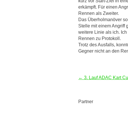
kurz vor Start-Ziel in e
erkämpft. Für einen Angr
Rennen als Zweiter.
Das Überholmanöver sollt
Stelle mit einem Angrif
weitere Linie als ich. I
Rennen zu Protokoll.
Trotz des Ausfalls, konn
Gegner nicht an den Re
Beitragsnavigation
←
3. Lauf ADAC Kart C
Partner