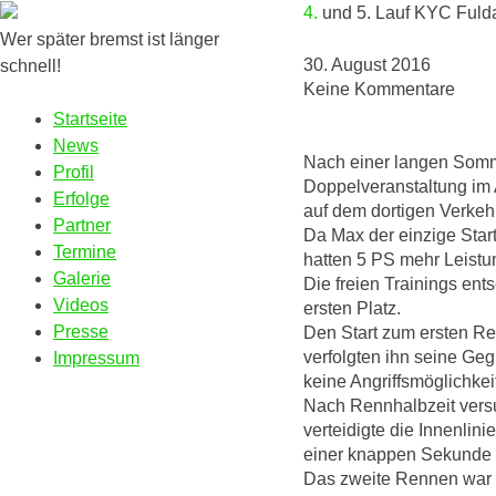
4. und 5. Lauf KYC Fuld
Wer später bremst ist länger
30. August 2016
schnell!
Keine Kommentare
Startseite
News
Nach einer langen Somm
Profil
Doppelveranstaltung im
Erfolge
auf dem dortigen Verkeh
Partner
Da Max der einzige Start
Termine
hatten 5 PS mehr Leistu
Galerie
Die freien Trainings ent
Videos
ersten Platz.
Presse
Den Start zum ersten Re
verfolgten ihn seine Geg
Impressum
keine Angriffsmöglichkeit
Nach Rennhalbzeit versu
verteidigte die Innenlin
einer knappen Sekunde Vo
Das zweite Rennen war 