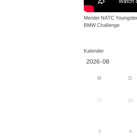
Meister NATC Youngste
BMW Challenge
Kalender
M
D
27
28
3
4