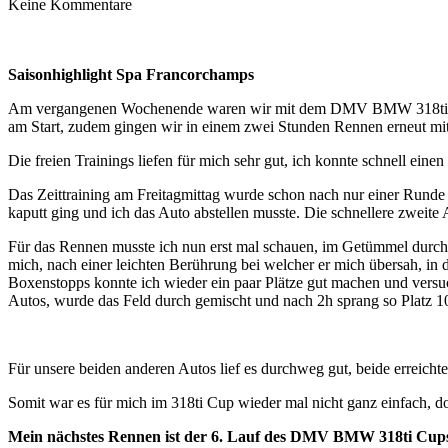
Keine Kommentare
Saisonhighlight Spa Francorchamps
Am vergangenen Wochenende waren wir mit dem DMV BMW 318ti Cup 
am Start, zudem gingen wir in einem zwei Stunden Rennen erneut mi
Die freien Trainings liefen für mich sehr gut, ich konnte schnell ein
Das Zeittraining am Freitagmittag wurde schon nach nur einer Runde 
kaputt ging und ich das Auto abstellen musste. Die schnellere zweit
Für das Rennen musste ich nun erst mal schauen, im Getümmel durch 
mich, nach einer leichten Berührung bei welcher er mich übersah, in 
Boxenstopps konnte ich wieder ein paar Plätze gut machen und versu
Autos, wurde das Feld durch gemischt und nach 2h sprang so Platz 10 
Für unsere beiden anderen Autos lief es durchweg gut, beide erreicht
Somit war es für mich im 318ti Cup wieder mal nicht ganz einfach, d
Mein nächstes Rennen ist der 6. Lauf des DMV BMW 318ti Cup