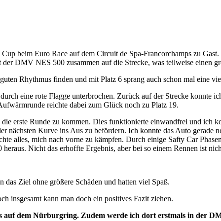
beim Euro Race auf dem Circuit de Spa-Francorchamps zu Gast. Zu
t der DMV NES 500 zusammen auf die Strecke, was teilweise einen gr
en guten Rhythmus finden und mit Platz 6 sprang auch schon mal eine vi
durch eine rote Flagge unterbrochen. Zurück auf der Strecke konnte ic
e Aufwärmrunde reichte dabei zum Glück noch zu Platz 19.
die erste Runde zu kommen. Dies funktionierte einwandfrei und ich ko
der nächsten Kurve ins Aus zu befördern. Ich konnte das Auto gerade n
chte alles, mich nach vorne zu kämpfen. Durch einige Safty Car Phas
heraus. Nicht das erhoffte Ergebnis, aber bei so einem Rennen ist nicht
en das Ziel ohne größere Schäden und hatten viel Spaß.
och insgesamt kann man doch ein positives Fazit ziehen.
s auf dem Nürburgring. Zudem werde ich dort erstmals in der 