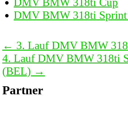
DMV BMW 318ti Cup
DMV BMW 318ti Sprint
Beitragsnavigation
←
3. Lauf DMV BMW 318t
4. Lauf DMV BMW 318ti Sp
(BEL)
→
Partner