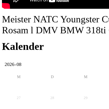
Meister NATC Youngster Cu
Rosam l DMV BMW 318ti
Kalender
M
D
M
27
28
29